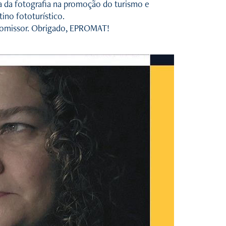
 da fotografia na promoção do turismo e
no fototurístico.
promissor. Obrigado, EPROMAT!